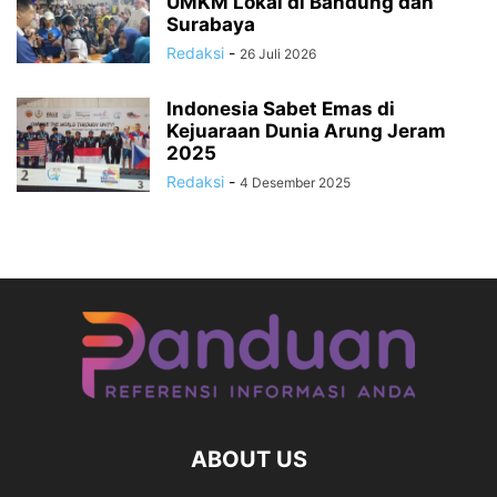
UMKM Lokal di Bandung dan
Surabaya
Redaksi
-
26 Juli 2026
Indonesia Sabet Emas di
Kejuaraan Dunia Arung Jeram
2025
Redaksi
-
4 Desember 2025
ABOUT US