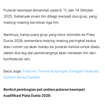
Putaran keempat dimainkan pada 8, 11, dan 14 Oktober
2025. Sebanyak enam tim dibagi menjadi dua grup, yang
masing-masing berisikan tiga tim.
Nantinya, hanya juara grup yang lolos otomatis ke Piala
Dunia 2026, sementara masing-masing peringkat kedua
atau
runner-up
akan melaju ke putaran kelima untuk diadu
dalam dua leg dan pemenangnya akan melawan tim dari
konfederasi lain.
Baca Juga:
Prabowo Terima Kunjungan Delegasi Federasi
Industri Korea Selatan
Berikut pembagian pot undian putaran keempat
kualifikasi Piala Dunia 2026
: