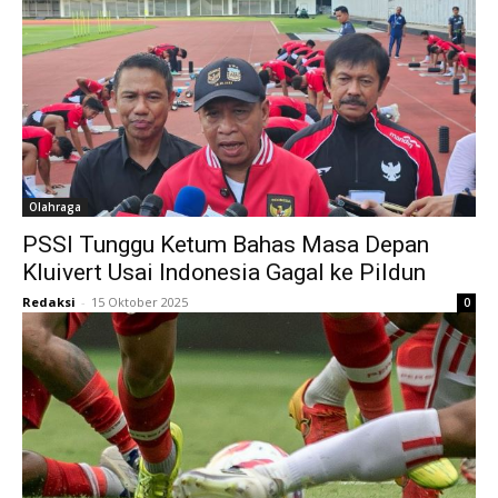
Olahraga
PSSI Tunggu Ketum Bahas Masa Depan
Kluivert Usai Indonesia Gagal ke Pildun
Redaksi
-
15 Oktober 2025
0