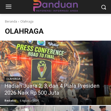
Beranda
Olahraga
OLAHRAGA
OLAHRAGA
Hadiah Juara 2, 3, dan 4 Piala Presiden
2026 Naik Rp 500 Juta
Redaksi
-
6 Agustus 2026