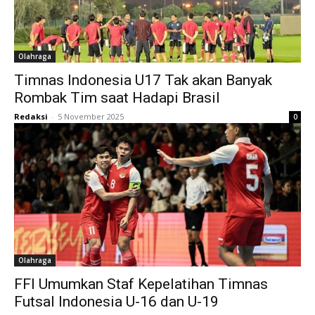
Olahraga
Timnas Indonesia U17 Tak akan Banyak
Rombak Tim saat Hadapi Brasil
Redaksi
-
5 November 2025
0
Olahraga
FFI Umumkan Staf Kepelatihan Timnas
Futsal Indonesia U-16 dan U-19