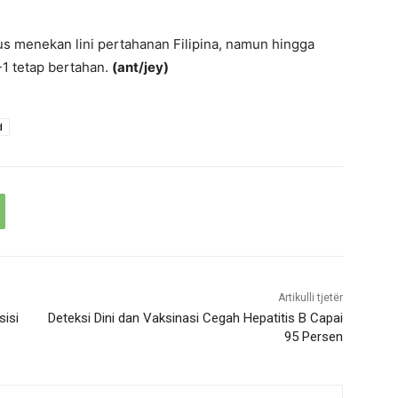
us menekan lini pertahanan Filipina, namun hingga
-1 tetap bertahan.
(ant/jey)
d
Artikulli tjetër
sisi
Deteksi Dini dan Vaksinasi Cegah Hepatitis B Capai
95 Persen