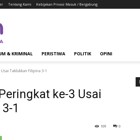
er
Tentang Kami
Kebijakan Privasi
Masuk / Bergabung
UM & KRIMINAL
PERISTIWA
POLITIK
OPINI
Usai Taklukkan Filipina 3-1
Peringkat ke-3 Usai
 3-1
109
0