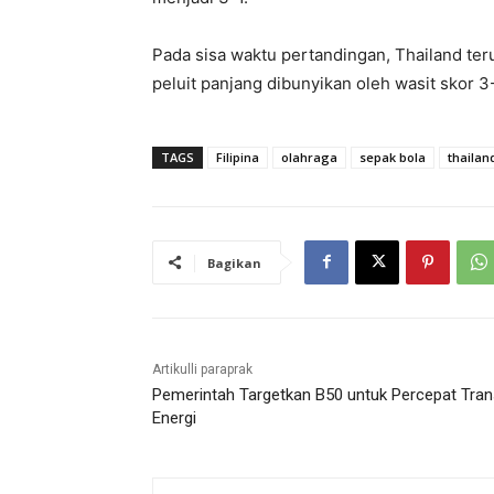
Pada sisa waktu pertandingan, Thailand ter
peluit panjang dibunyikan oleh wasit skor 3
TAGS
Filipina
olahraga
sepak bola
thailan
Bagikan
Artikulli paraprak
Pemerintah Targetkan B50 untuk Percepat Tran
Energi