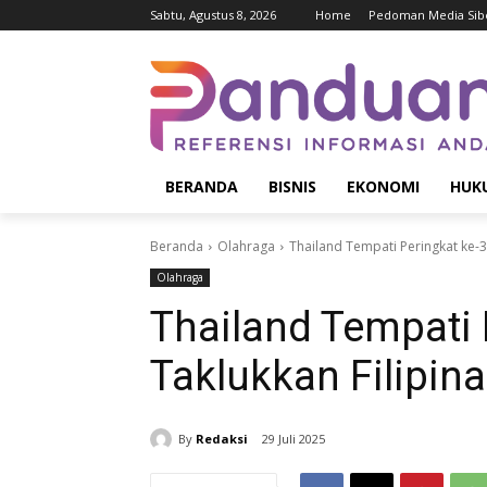
Sabtu, Agustus 8, 2026
Home
Pedoman Media Sib
BERANDA
BISNIS
EKONOMI
HUK
Beranda
Olahraga
Thailand Tempati Peringkat ke-3 
Olahraga
Thailand Tempati 
Taklukkan Filipina
By
Redaksi
29 Juli 2025