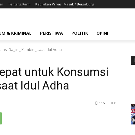
er
Tentang Kami
Kebijakan Privasi
Masuk / Bergabung
UM & KRIMINAL
PERISTIWA
POLITIK
OPINI
sumsi Daging Kambing saat Idul Adha
Tepat untuk Konsumsi
aat Idul Adha
116
0