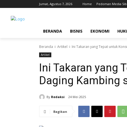
Jumat, Agustus 7, 2026
Home
Pedoman Media Sib
BERANDA
BISNIS
EKONOMI
HUK
Beranda
Artikel
Ini Takaran yang Tepat untuk Kon
Artikel
Ini Takaran yang 
Daging Kambing s
By
Redaksi
24 Mei 2025
Bagikan