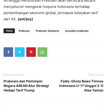
Airlangga menuturkan Presiden akan berbicara secara
menyeluruh mengenai respons Indonesia terhadap
perkembangan ekonomi global, termasuk kebijakan tarif
dari AS.
(ant/jey)
TAGS
Prabowo
Prabowo Subianto
presiden prabowo
Previous article
Next article
Prabowo dan Pemimpin
Fadly-Gholy Bawa Timnas
Negara ASEAN Atur Strategi
Indonesia U-17 Unggul 2-0
Hadapi Tarif Trump
Atas Yaman