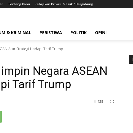
er
Tentang Kami
Kebijakan Privasi
Masuk / Bergabung
UM & KRIMINAL
PERISTIWA
POLITIK
OPINI
AN Atur Strategi Hadapi Tarif Trump
impin Negara ASEAN
pi Tarif Trump
125
0