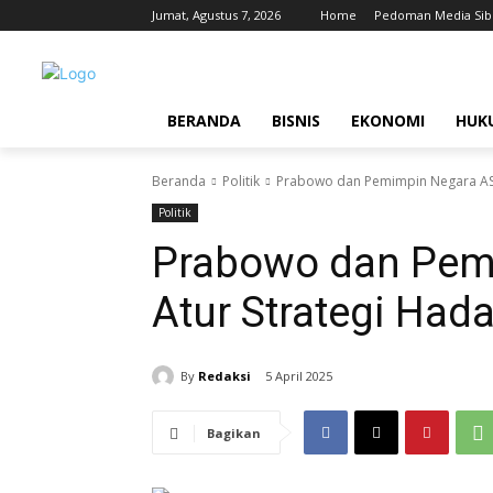
Jumat, Agustus 7, 2026
Home
Pedoman Media Sib
BERANDA
BISNIS
EKONOMI
HUK
Beranda
Politik
Prabowo dan Pemimpin Negara ASE
Politik
Prabowo dan Pem
Atur Strategi Hada
By
Redaksi
5 April 2025
Bagikan