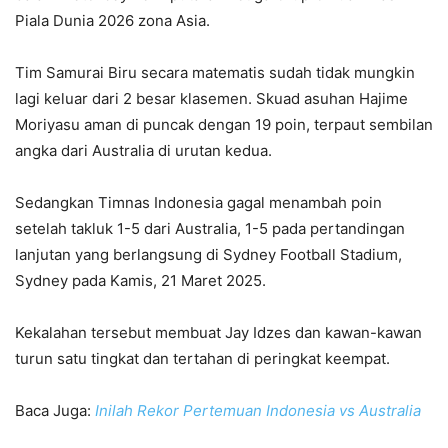
Piala Dunia 2026 zona Asia.
Tim Samurai Biru secara matematis sudah tidak mungkin
lagi keluar dari 2 besar klasemen. Skuad asuhan Hajime
Moriyasu aman di puncak dengan 19 poin, terpaut sembilan
angka dari Australia di urutan kedua.
Sedangkan Timnas Indonesia gagal menambah poin
setelah takluk 1-5 dari Australia, 1-5 pada pertandingan
lanjutan yang berlangsung di Sydney Football Stadium,
Sydney pada Kamis, 21 Maret 2025.
Kekalahan tersebut membuat Jay Idzes dan kawan-kawan
turun satu tingkat dan tertahan di peringkat keempat.
Baca Juga:
Inilah Rekor Pertemuan Indonesia vs Australia