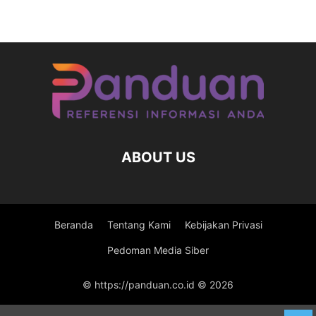
ABOUT US
Beranda
Tentang Kami
Kebijakan Privasi
Pedoman Media Siber
© https://panduan.co.id © 2026