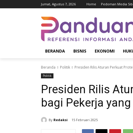
Jumat, Agustus 7, 2026
Home
Pedoman Media Sib
BERANDA
BISNIS
EKONOMI
HUK
Beranda
Politik
Presiden Rilis Aturan Perkuat Pro
Politik
Presiden Rilis Atu
bagi Pekerja yan
By
Redaksi
15 Februari 2025