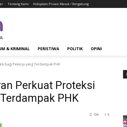
er
Tentang Kami
Kebijakan Privasi
Masuk / Bergabung
UM & KRIMINAL
PERISTIWA
POLITIK
OPINI
teksi bagi Pekerja yang Terdampak PHK
ran Perkuat Proteksi
g Terdampak PHK
134
0