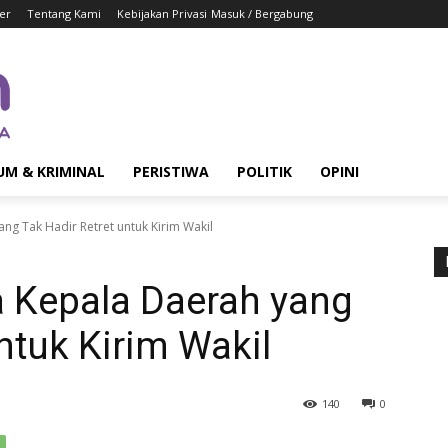
er
Tentang Kami
Kebijakan Privasi
Masuk / Bergabung
UM & KRIMINAL
PERISTIWA
POLITIK
OPINI
ng Tak Hadir Retret untuk Kirim Wakil
 Kepala Daerah yang
ntuk Kirim Wakil
140
0