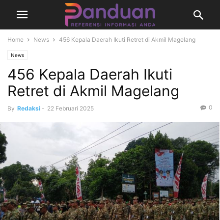
Home
News
456 Kepala Daerah Ikuti Retret di Akmil Magelang
News
456 Kepala Daerah Ikuti
Retret di Akmil Magelang
0
By
Redaksi
-
22 Februari 2025