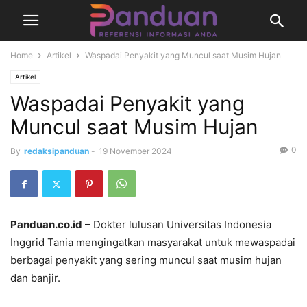
Home
Artikel
Waspadai Penyakit yang Muncul saat Musim Hujan
Artikel
Waspadai Penyakit yang
Muncul saat Musim Hujan
0
By
redaksipanduan
-
19 November 2024
Panduan.co.id
– Dokter lulusan Universitas Indonesia
Inggrid Tania mengingatkan masyarakat untuk mewaspadai
berbagai penyakit yang sering muncul saat musim hujan
dan banjir.