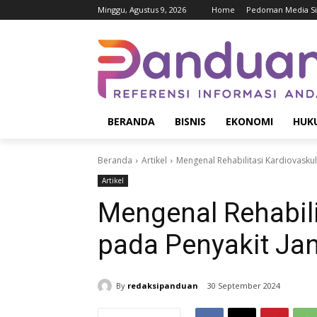
Minggu, Agustus 9, 2026
Home
Pedoman Media S
BERANDA
BISNIS
EKONOMI
HUK
Beranda
Artikel
Mengenal Rehabilitasi Kardiovaskul
Artikel
Mengenal Rehabili
pada Penyakit Ja
By
redaksipanduan
30 September 2024