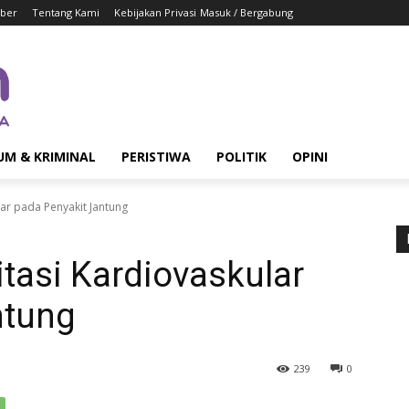
iber
Tentang Kami
Kebijakan Privasi
Masuk / Bergabung
UM & KRIMINAL
PERISTIWA
POLITIK
OPINI
ar pada Penyakit Jantung
tasi Kardiovaskular
ntung
239
0