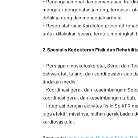
– Penanganan obat dan pemantauan. Kardio
mengatur pengobatan jantung, termasuk oba
detak jantung dan mencegah aritmia.
– Resep olahraga: Kardiolog preventif re
untuk dilakukan secara teratur, meningkat, 
2. Spesialis Kedokteran Fisik dan Rehabili
– Persiapan muskuloskeletal, Sendi dan Re
bahwa otot, tulang, dan sendi pasien siap d
tindakan medis.
– Koordinasi gerak dan keseimbangan: Spes
koordinasi gerak dan keseimbangan tubuh.
– Integrasi dengan aktivitas fisik: Sp.KFR 
juga efektif, misalnya, latihan gerak badan
kardiovaskular.
Baca Juga:
Inilah Alasan Ratusan Petani Do