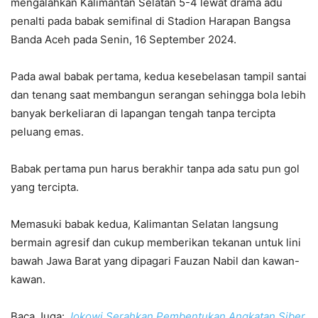
mengalahkan Kalimantan Selatan 5-4 lewat drama adu
penalti pada babak semifinal di Stadion Harapan Bangsa
Banda Aceh pada Senin, 16 September 2024.
Pada awal babak pertama, kedua kesebelasan tampil santai
dan tenang saat membangun serangan sehingga bola lebih
banyak berkeliaran di lapangan tengah tanpa tercipta
peluang emas.
Babak pertama pun harus berakhir tanpa ada satu pun gol
yang tercipta.
Memasuki babak kedua, Kalimantan Selatan langsung
bermain agresif dan cukup memberikan tekanan untuk lini
bawah Jawa Barat yang dipagari Fauzan Nabil dan kawan-
kawan.
Baca Juga:
Jokowi Serahkan Pembentukan Angkatan Siber