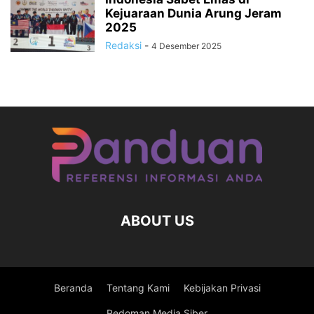
Kejuaraan Dunia Arung Jeram
2025
Redaksi
-
4 Desember 2025
ABOUT US
Beranda
Tentang Kami
Kebijakan Privasi
Pedoman Media Siber