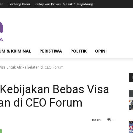
er
Tentang Kami
Kebijakan Privasi
Masuk / Bergabung
UM & KRIMINAL
PERISTIWA
POLITIK
OPINI
sa untuk Afrika Selatan di CEO Forum
ebijakan Bebas Visa
tan di CEO Forum
85
0