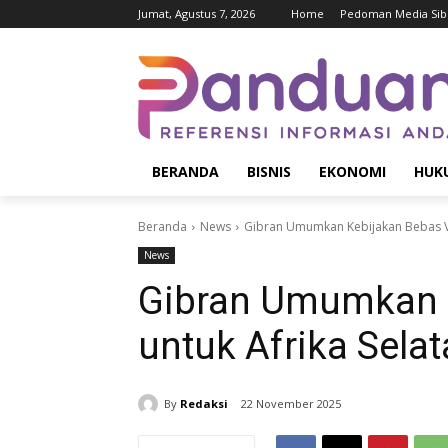
Jumat, Agustus 7, 2026
Home
Pedoman Media Sib
BERANDA
BISNIS
EKONOMI
HUK
Beranda
News
Gibran Umumkan Kebijakan Bebas Vi
News
Gibran Umumkan K
untuk Afrika Sela
By
Redaksi
22 November 2025