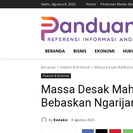
Sabtu, Agustus 8, 2026
Home
Pedoman Media Sib
BERANDA
BISNIS
EKONOMI
HUK
Beranda
Hukum & Kriminal
Massa Desak Mahkamah
Hukum & Kriminal
Massa Desak Ma
Bebaskan Ngarija
By
Redaksi
8 Agustus 2025