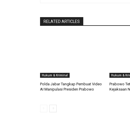
RELATED ARTICLES
Hukum & Kriminal
Hukum & Kri
Polda Jabar Tangkap Pembuat Video
Prabowo Te
AI Manipulasi Presiden Prabowo
Kejaksaan N