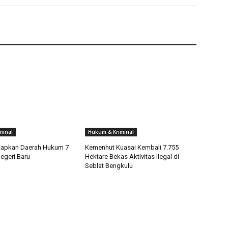
minal
Hukum & Kriminal
tapkan Daerah Hukum 7
Kemenhut Kuasai Kembali 7.755
egeri Baru
Hektare Bekas Aktivitas Ilegal di
Seblat Bengkulu