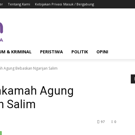
er
Tentang Kami
Kebijakan Privasi
Masuk / Bergabung
UM & KRIMINAL
PERISTIWA
POLITIK
OPINI
 Agung Bebaskan Ngarijan Salim
hkamah Agung
n Salim
97
0