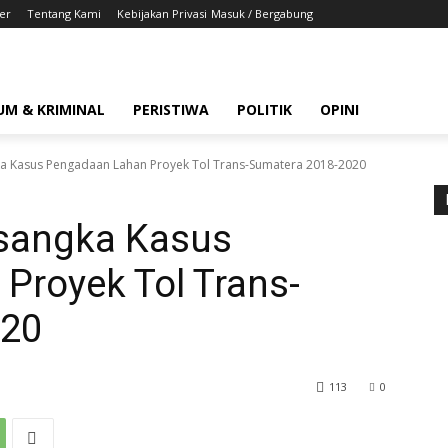
er
Tentang Kami
Kebijakan Privasi
Masuk / Bergabung
UM & KRIMINAL
PERISTIWA
POLITIK
OPINI
ka Kasus Pengadaan Lahan Proyek Tol Trans-Sumatera 2018-2020
rsangka Kasus
Proyek Tol Trans-
020
113
0