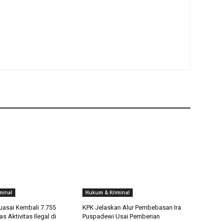
minal
Hukum & Kriminal
asai Kembali 7.755
KPK Jelaskan Alur Pembebasan Ira
s Aktivitas Ilegal di
Puspadewi Usai Pemberian