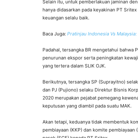
Selain itu, untuk pemberlakuan jaminan de
hanya didasarkan pada keyakinan PT Sritex
keuangan selalu baik.
Baca Juga:
Pratinjau Indonesia Vs Malaysia
Padahal, tersangka BR mengetahui bahwa P
penurunan ekspor serta peningkatan kewaji
yang tertera dalam SLIK OJK.
Berikutnya, tersangka SP (Suprayitno) sel
dan PJ (Pujiono) selaku Direktur Bisnis Ko
2020 merupakan pejabat pemegang kewenan
keputusan yang diambil pada suatu MAK.
Akan tetapi, keduanya tidak membentuk komi
pembiayaan (KKP) dan komite pembiayaan (KK
pasok (SCF) kepada PT Sritex.