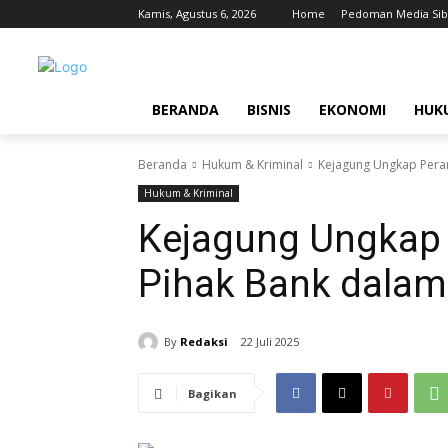
Kamis, Agustus 6, 2026
Home
Pedoman Media Sib
BERANDA
BISNIS
EKONOMI
HUK
Beranda
Hukum & Kriminal
Kejagung Ungkap Peran
Hukum & Kriminal
Kejagung Ungkap 
Pihak Bank dalam
By
Redaksi
22 Juli 2025
Bagikan