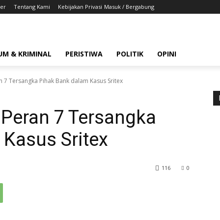
er
Tentang Kami
Kebijakan Privasi
Masuk / Bergabung
UM & KRIMINAL
PERISTIWA
POLITIK
OPINI
 7 Tersangka Pihak Bank dalam Kasus Sritex
Peran 7 Tersangka
 Kasus Sritex
116
0