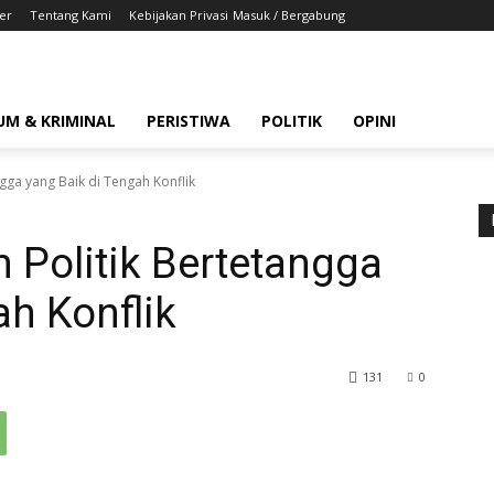
er
Tentang Kami
Kebijakan Privasi
Masuk / Bergabung
UM & KRIMINAL
PERISTIWA
POLITIK
OPINI
ngga yang Baik di Tengah Konflik
n Politik Bertetangga
ah Konflik
131
0