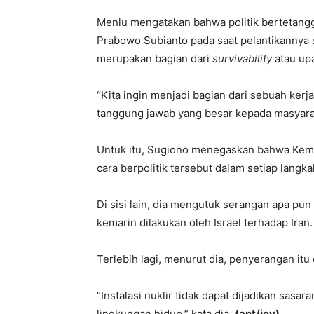
Menlu mengatakan bahwa politik bertetangg
Prabowo Subianto pada saat pelantikannya s
merupakan bagian dari
survivability
atau up
“Kita ingin menjadi bagian dari sebuah kerja
tanggung jawab yang besar kepada masyarak
Untuk itu, Sugiono menegaskan bahwa Keme
cara berpolitik tersebut dalam setiap langk
Di sisi lain, dia mengutuk serangan apa pu
kemarin dilakukan oleh Israel terhadap Iran.
Terlebih lagi, menurut dia, penyerangan itu d
“Instalasi nuklir tidak dapat dijadikan sas
lingkungan hidup,” kata dia.
(ant/jey)