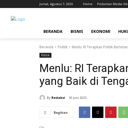
Jumat, Agustus 7, 2026
Home
Pedoman Media Sib
BERANDA
BISNIS
EKONOMI
HUK
Beranda
Politik
Menlu: RI Terapkan Politik Berteta
Politik
Menlu: RI Terapka
yang Baik di Teng
By
Redaksi
30 Juni 2025
Bagikan