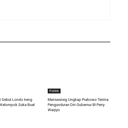
Politik
 Sebut Londo Ireng
Mensesneg Ungkap Prabowo Terima
uk Kelompok Suka Buat
Pengunduran Diri Gubernur BI Perry
Warjiyo