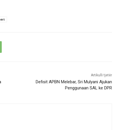
eri
Artikulli tjetër
a
Defisit APBN Melebar, Sri Mulyani Ajukan
Penggunaan SAL ke DPR