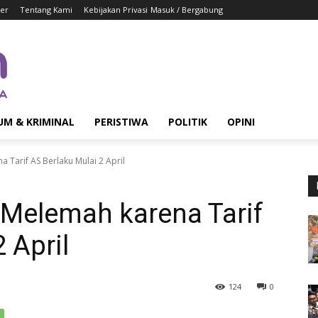
er
Tentang Kami
Kebijakan Privasi
Masuk / Bergabung
UM & KRIMINAL
PERISTIWA
POLITIK
OPINI
 Tarif AS Berlaku Mulai 2 April
 Melemah karena Tarif
 April
124
0