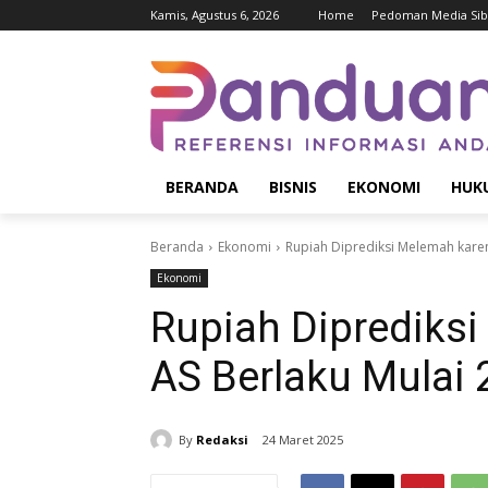
Kamis, Agustus 6, 2026
Home
Pedoman Media Sib
BERANDA
BISNIS
EKONOMI
HUK
Beranda
Ekonomi
Rupiah Diprediksi Melemah karena
Ekonomi
Rupiah Diprediksi
AS Berlaku Mulai 2
By
Redaksi
24 Maret 2025