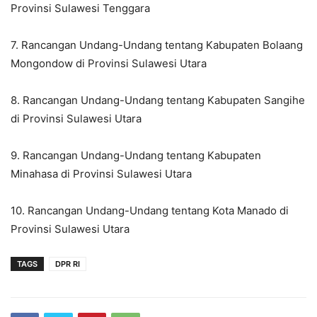
Provinsi Sulawesi Tenggara
7. Rancangan Undang-Undang tentang Kabupaten Bolaang
Mongondow di Provinsi Sulawesi Utara
8. Rancangan Undang-Undang tentang Kabupaten Sangihe
di Provinsi Sulawesi Utara
9. Rancangan Undang-Undang tentang Kabupaten
Minahasa di Provinsi Sulawesi Utara
10. Rancangan Undang-Undang tentang Kota Manado di
Provinsi Sulawesi Utara
TAGS
DPR RI