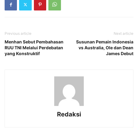
Previous article
Next article
Menhan Sebut Pembahasan
Susunan Pemain Indonesia
RUU TNI Melalui Perdebatan
vs Australia, Ole dan Dean
yang Konstruktif
James Debut
Redaksi