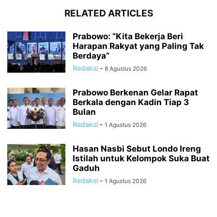
RELATED ARTICLES
Prabowo: “Kita Bekerja Beri
Harapan Rakyat yang Paling Tak
Berdaya”
Redaksi
-
8 Agustus 2026
Prabowo Berkenan Gelar Rapat
Berkala dengan Kadin Tiap 3
Bulan
Redaksi
-
1 Agustus 2026
Hasan Nasbi Sebut Londo Ireng
Istilah untuk Kelompok Suka Buat
Gaduh
Redaksi
-
1 Agustus 2026