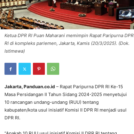
Ketua DPR RI Puan Maharani memimpin Rapat Paripurna DPR
RI di kompleks parlemen, Jakarta, Kamis (20/3/2025). (Dok.
Istimewa)
Jakarta, Panduan.co.id
– Rapat Paripurna DPR RI Ke-15
Masa Persidangan II Tahun Sidang 2024-2025 menyetujui
10 rancangan undang-undang (RUU) tentang
kabupaten/kota usul inisiatif Komisi II DPR RI menjadi usul
DPR RI.
“Apakah 10 RUU usul inisiatif Komisi II DPR RI tentang