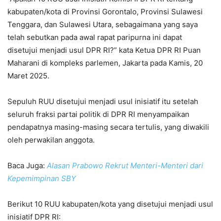
kabupaten/kota di Provinsi Gorontalo, Provinsi Sulawesi
Tenggara, dan Sulawesi Utara, sebagaimana yang saya
telah sebutkan pada awal rapat paripurna ini dapat
disetujui menjadi usul DPR RI?” kata Ketua DPR RI Puan
Maharani di kompleks parlemen, Jakarta pada Kamis, 20
Maret 2025.
Sepuluh RUU disetujui menjadi usul inisiatif itu setelah
seluruh fraksi partai politik di DPR RI menyampaikan
pendapatnya masing-masing secara tertulis, yang diwakili
oleh perwakilan anggota.
Baca Juga:
Alasan Prabowo Rekrut Menteri-Menteri dari
Kepemimpinan SBY
Berikut 10 RUU kabupaten/kota yang disetujui menjadi usul
inisiatif DPR RI: