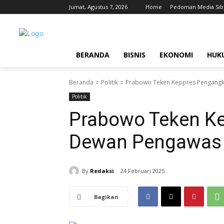
Jumat, Agustus 7, 2026
Home
Pedoman Media Sib
BERANDA
BISNIS
EKONOMI
HUK
Beranda
Politik
Prabowo Teken Keppres Pengangk
Politik
Prabowo Teken K
Dewan Pengawas 
By
Redaksi
24 Februari 2025
Bagikan