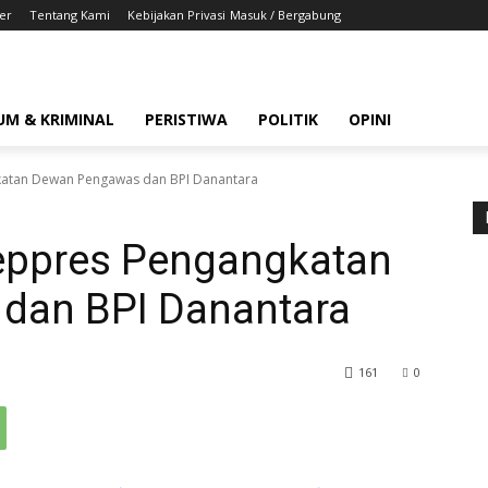
er
Tentang Kami
Kebijakan Privasi
Masuk / Bergabung
UM & KRIMINAL
PERISTIWA
POLITIK
OPINI
atan Dewan Pengawas dan BPI Danantara
eppres Pengangkatan
dan BPI Danantara
161
0