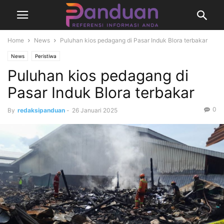
Home
News
Puluhan kios pedagang di Pasar Induk Blora terbakar
News
Peristiwa
Puluhan kios pedagang di
Pasar Induk Blora terbakar
0
By
redaksipanduan
-
26 Januari 2025