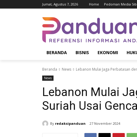
Jumat, Agustus 7, 2026
Home
Pedoman Media Sib
BERANDA
BISNIS
EKONOMI
HUK
Beranda
News
Lebanon Mulai Jaga Perbatasan den
News
Lebanon Mulai Ja
Suriah Usai Genca
By
redaksipanduan
27 November 2024