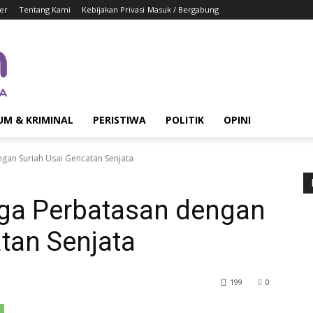
er
Tentang Kami
Kebijakan Privasi
Masuk / Bergabung
UM & KRIMINAL
PERISTIWA
POLITIK
OPINI
gan Suriah Usai Gencatan Senjata
ga Perbatasan dengan
tan Senjata
199
0