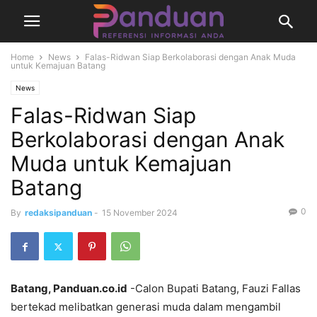
Home
News
Falas-Ridwan Siap Berkolaborasi dengan Anak Muda
untuk Kemajuan Batang
News
Falas-Ridwan Siap
Berkolaborasi dengan Anak
Muda untuk Kemajuan
Batang
0
By
redaksipanduan
-
15 November 2024
Batang, Panduan.co.id
-Calon Bupati Batang, Fauzi Fallas
bertekad melibatkan generasi muda dalam mengambil