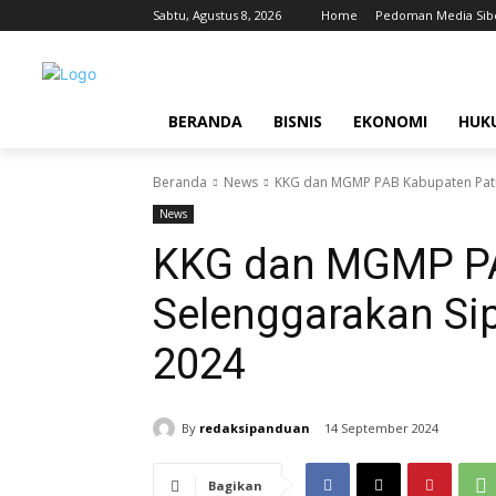
Sabtu, Agustus 8, 2026
Home
Pedoman Media Sib
BERANDA
BISNIS
EKONOMI
HUK
Beranda
News
KKG dan MGMP PAB Kabupaten Pati
News
KKG dan MGMP PA
Selenggarakan S
2024
By
redaksipanduan
14 September 2024
Bagikan