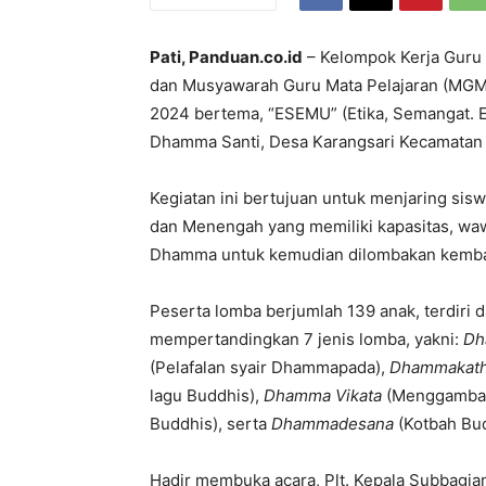
Pati, Panduan.co.id
– Kelompok Kerja Guru
dan Musyawarah Guru Mata Pelajaran (MG
2024 bertema, “ESEMU” (Etika, Semangat. Em
Dhamma Santi, Desa Karangsari Kecamatan
Kegiatan ini bertujuan untuk menjaring sisw
dan Menengah yang memiliki kapasitas, w
Dhamma untuk kemudian dilombakan kembali
Peserta lomba berjumlah 139 anak, terdiri
mempertandingkan 7 jenis lomba, yakni:
Dh
(Pelafalan syair Dhammapada),
Dhammakat
lagu Buddhis),
Dhamma Vikata
(Menggambar
Buddhis), serta
Dhammadesana
(Kotbah Bu
Hadir membuka acara, Plt. Kepala Subbagi