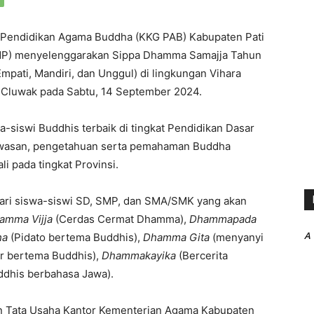
 Pendidikan Agama Buddha (KKG PAB) Kabupaten Pati
MP) menyelenggarakan Sippa Dhamma Samajja Tahun
pati, Mandiri, dan Unggul) di lingkungan Vihara
 Cluwak pada Sabtu, 14 September 2024.
a-siswi Buddhis terbaik di tingkat Pendidikan Dasar
awasan, pengetahuan serta pemahaman Buddha
 pada tingkat Provinsi.
 dari siswa-siswi SD, SMP, dan SMA/SMK yang akan
amma Vijja
(Cerdas Cermat Dhamma),
Dhammapada
A
ha
(Pidato bertema Buddhis),
Dhamma Gita
(menyanyi
 bertema Buddhis),
Dhammakayika
(Bercerita
ddhis berbahasa Jawa).
an Tata Usaha Kantor Kementerian Agama Kabupaten