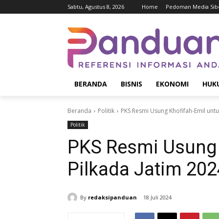
Sabtu, Agustus 8, 2026
Home
Pedoman Media Sib
BERANDA
BISNIS
EKONOMI
HUK
Beranda
Politik
PKS Resmi Usung Khofifah-Emil untu
Politik
PKS Resmi Usung 
Pilkada Jatim 202
By
redaksipanduan
18 Juli 2024