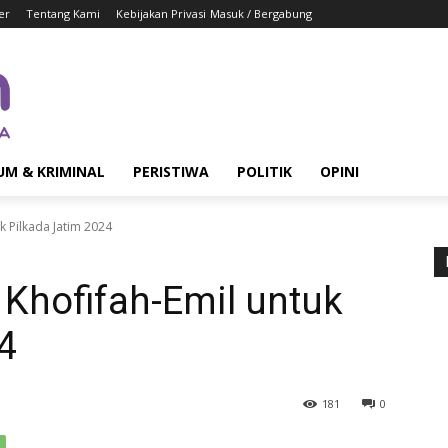
er
Tentang Kami
Kebijakan Privasi
Masuk / Bergabung
UM & KRIMINAL
PERISTIWA
POLITIK
OPINI
k Pilkada Jatim 2024
Khofifah-Emil untuk
4
181
0