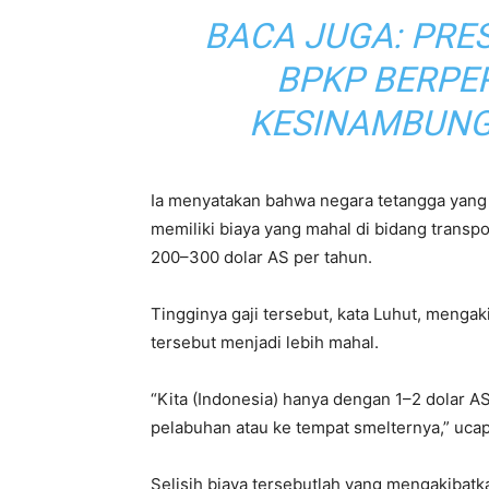
BACA JUGA:
PRE
BPKP BERPE
KESINAMBUN
Ia menyatakan bahwa negara tetangga yang 
memiliki biaya yang mahal di bidang transpor
200–300 dolar AS per tahun.
Tingginya gaji tersebut, kata Luhut, menga
tersebut menjadi lebih mahal.
“Kita (Indonesia) hanya dengan 1–2 dolar A
pelabuhan atau ke tempat smelternya,” ucap
Selisih biaya tersebutlah yang mengakibatk