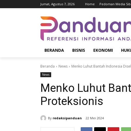
Jumat, Agustus 7, 2026
Home
Pedoman Media Sib
BERANDA
BISNIS
EKONOMI
HUK
Beranda
News
Menko Luhut Bantah Indonesia Diseb
News
Menko Luhut Bant
Proteksionis
By
redaksipanduan
22 Mei 2024