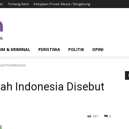
er
Tentang Kami
Kebijakan Privasi
Masuk / Bergabung
UM & KRIMINAL
PERISTIWA
POLITIK
OPINI
ut Proteksionis
ah Indonesia Disebut
197
0