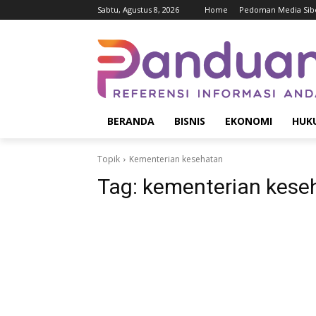
Sabtu, Agustus 8, 2026
Home
Pedoman Media Sib
BERANDA
BISNIS
EKONOMI
HUK
Topik
Kementerian kesehatan
Tag:
kementerian kese