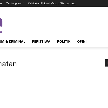
er
Tentang Kami
Kebijakan Privasi
Masuk / Bergabung
UM & KRIMINAL
PERISTIWA
POLITIK
OPINI
hatan